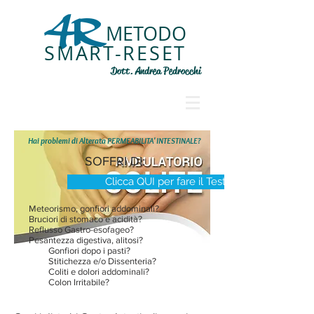
4R
METODO
SMART-RESET
Dott. Andrea Pedrocchi
Hai problemi di Alterata PERMEABILITA' INTESTINALE?
SOFFRI DI:
Clicca QUI per fare il Test
Meteorismo, gonfiori addominali?
Bruciori di stomaco e acidità?
Reflusso Gastro-esofageo?
Pesantezza digestiva, alitosi?
Gonfiori dopo i pasti?
Stitichezza e/o Dissenteria?
Coliti e dolori addominali?
Colon Irritabile?