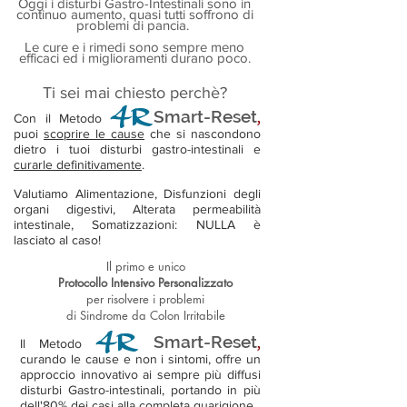
Oggi i disturbi Gastro-Intestinali sono in
continuo aumento, quasi tutti soffrono di
problemi di pancia.
Le cure e i rimedi sono sempre meno
efficaci ed i miglioramenti durano poco.
Ti sei mai chiesto perchè?
4R
S
mart-Reset
,
Con il Metodo
puoi
scoprire le cause
che si nascondono
dietro i tuoi disturbi gastro-intestinali e
curarle definitivamente
.
Valutiamo Alimentazione, Disfunzioni degli
organi digestivi, Alterata permeabilità
intestinale, Somatizzazioni: NULLA è
lasciato al caso!
Il primo e unico
Protocollo Intensivo Personalizzato
per risolvere i problemi
di Sindrome da Colon Irritabile
4R
Smart-Reset
,
Il Metodo
curando le cause e non i sintomi, offre un
approccio innovativo ai sempre più diffusi
disturbi Gastro-intestinali, portando in più
dell'80% dei casi alla completa guarigione