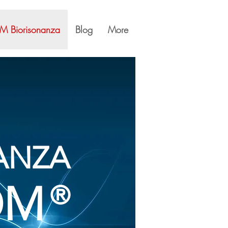
M Biorisonanza
Blog
More
ANZA
OM
®