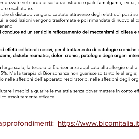
emorizzate nel corpo di sostanze estranee quali l’amalgama, i virus, i 
adro oscillatorio.
iche di disturbo vengono captate attraverso degli elettrodi posti s
i le oscillazioni vengono trasformate e poi rimandate di nuovo al c
sanano.
 conduce ad un sensibile rafforzamento dei meccanismi di difesa e 
ed effetti collaterali nocivi, per il trattamento di patologie croniche
czemi, disturbi reumatici, dolori cronici, patologie degli organi inte
larga scala, la terapia di Biorisonanza applicata alle allergie e alle
5%. Ma la terapia di Biorisonanza non guarisce soltanto le allergie; 
o nelle affezioni dell’apparato respiratorio, nelle affezioni degli orga
utare i medici a guarire le malattia senza dover mettere in conto eff
co assolutamente efficace.
approfondimenti:
https://www.bicomitalia.it