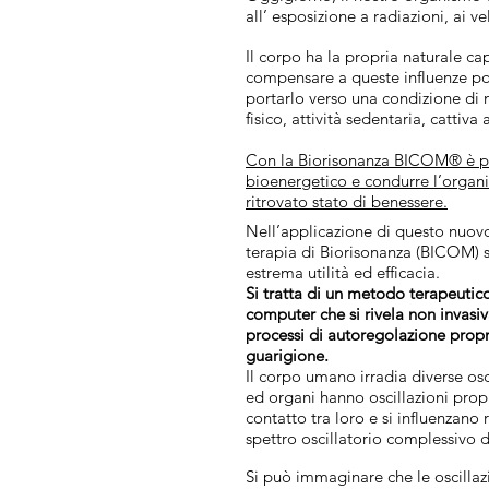
all’ esposizione a radiazioni, ai ve
Il corpo ha la propria naturale c
compensare a queste influenze pot
portarlo verso una condizione di
fisico, attività sedentaria, catti
Con la Biorisonanza BICOM® è poss
bioenergetico e condurre l’organi
ritrovato stato di benessere.
Nell’applicazione di questo nuovo
terapia di Biorisonanza (BICOM) s
estrema utilità ed efficacia.
Si tratta di un metodo terapeutico
computer che si rivela non invasiva 
processi di autoregolazione propri
guarigione.
Il corpo umano irradia diverse osci
ed organi hanno oscillazioni propr
contatto tra loro e si influenzan
spettro oscillatorio complessivo d
Si può immaginare che le oscillazi