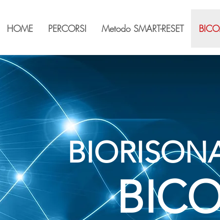
HOME
PERCORSI
Metodo SMART-RESET
BICO
BIORISON
BIC