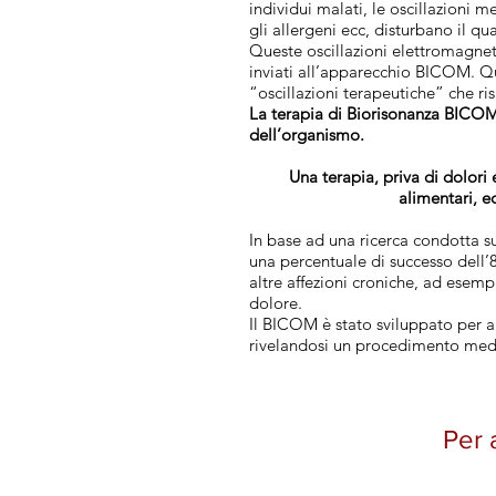
individui malati, le oscillazioni m
gli allergeni ecc, disturbano il qu
Queste oscillazioni elettromagnet
inviati all’apparecchio BICOM. Qu
“oscillazioni terapeutiche” che ri
La terapia di Biorisonanza BICOM
dell’organismo.
Una terapia, priva di dolori 
alimentari, e
In base ad una ricerca condotta su 
una percentuale di successo dell’8
altre affezioni croniche, ad esempi
dolore.
Il BICOM è stato sviluppato per ai
rivelandosi un procedimento medi
Per 