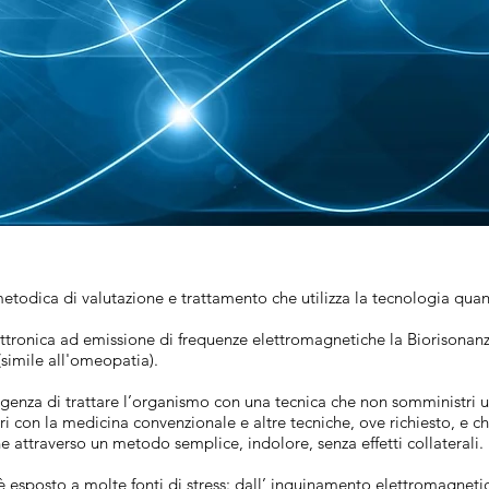
odica di valutazione e trattamento che utilizza la tecnologia quant
ttronica ad emissione di frequenze elettromagnetiche la Biorisonan
(simile all'omeopatia).
nza di trattare l’organismo con una tecnica che non somministri ul
gri con la medicina convenzionale e altre tecniche, ove richiesto, e c
 attraverso un metodo semplice, indolore, senza effetti collaterali.
 esposto a molte fonti di stress: dall’ inquinamento elettromagneti