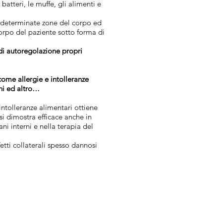
batteri, le muffe, gli alimenti e
u determinate zone del corpo ed
orpo del paziente sotto forma di
di autoregolazione propri
 come allergie e intolleranze
rni ed altro…
 intolleranze alimentari ottiene
si dimostra efficace anche in
ni interni e nella terapia del
etti collaterali spesso dannosi