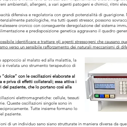
leni ambientali, allergeni, a vari agenti patogeni e chimici, ritmi eleva
apacità difensiva e regolatoria con grandi potenzialità di guarigion
enzialmente patologiche, ma tutti questi stressor, possono sovracca
 malessere cronico con conseguente deregolazione del sistema immun
va alimentazione e predisposizione genetica aggravano il quadro gener
ibile identificare e trattare gli agenti stressogeni che causano que
smo verso un sensibile rafforzamento dei naturali meccanismi di dif
 approccio al malato ed alla malattia, la
i è rivelata uno strumento terapeutico di
 “dolce” con le oscillazioni elaborate al
e priva di effetti collaterali; essa attiva i
 del paziente, che lo portano così alla
llazioni elettromagnetiche: cellule, tessuti
ie. Queste oscillazioni singole sono in
o reciprocamente. Tutte insieme formano lo
el paziente.
oni di un individuo sano siano strutturate in maniera diversa da que